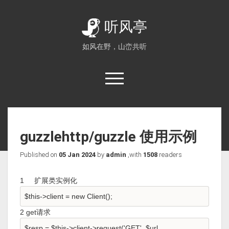
听风亭
如风在野，山峦共听
guzzlehttp/guzzle 使用示例
Published on
05 Jan 2024
by
admin
,with
1508
readers
1 扩展类实例化
$this->client = new Client();
2 get请求
$resp = $this->client->request('GET', $url ,