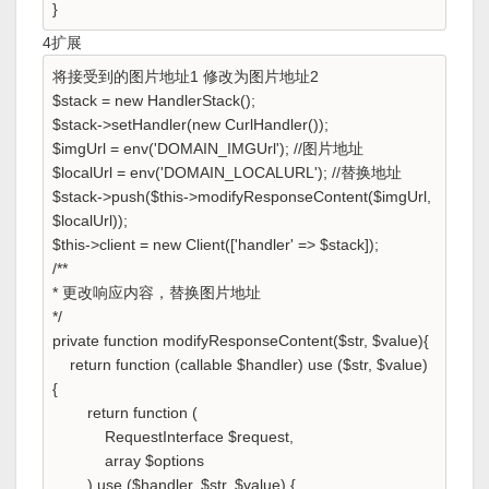
}
4扩展
将接受到的图片地址1 修改为图片地址2
$stack = new HandlerStack();
$stack->setHandler(new CurlHandler());
$imgUrl = env('DOMAIN_IMGUrl'); //图片地址
$localUrl = env('DOMAIN_LOCALURL'); //替换地址
$stack->push($this->modifyResponseContent($imgUrl,
$localUrl));
$this->client = new Client(['handler' => $stack]);
/**
* 更改响应内容，替换图片地址
*/
private function modifyResponseContent($str, $value){
return function (callable $handler) use ($str, $value)
{
return function (
RequestInterface $request,
array $options
) use ($handler, $str, $value) {