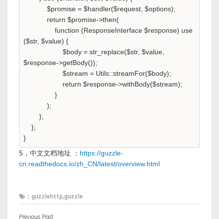
$promise = $handler($request, $options);
return $promise->then(
function (ResponseInterface $response) use
($str, $value) {
$body = str_replace($str, $value,
$response->getBody());
$stream = Utils::streamFor($body);
return $response->withBody($stream);
}
);
};
};
}
5，中文文档地址 ：
https://guzzle-
cn.readthedocs.io/zh_CN/latest/overview.html
：guzzlehttp,guzzle
Previous Post